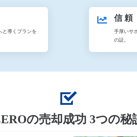
信 頼
へと導くプランを
手厚いサ
の証。
ZEROの売却成功 3つの秘