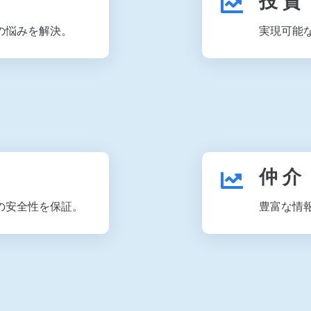
投 資
の悩みを解決。
実現可能
仲 介
の安全性を保証。
豊富な情